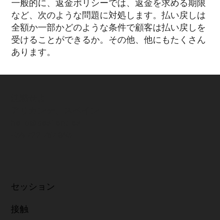
一般的に、返金ポリシーでは、返金を求める期限
など、次のような問題に対処します。払い戻しは
全額か一部かどのような条件で顧客は払い戻しを
受けることができるか。その他、他にもたくさん
あります。
沈黙せよ
アリカンテ、スペイン
hello@besilent.es
+34 722 757 943
セッション
接触