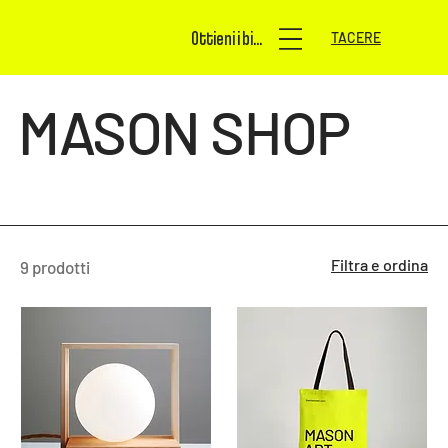
Ottieni i biglietti
TACERE
MASON SHOP
Filtra e ordina
9 prodotti