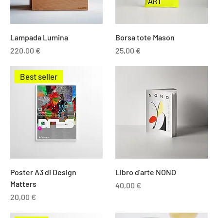
Lampada Lumina
Borsa tote Mason
Prezzo
Prezzo
220,00 €
25,00 €
Best seller
Poster A3 di Design
Libro d'arte NONO
Matters
Prezzo
40,00 €
Prezzo
20,00 €