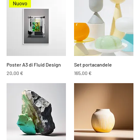
Nuovo
Poster A3 di Fluid Design
Set portacandele
Prezzo
Prezzo
20,00 €
165,00 €