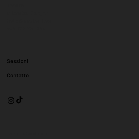
Tacere
Alicante, Spagna
hello@besilent.es
+34 722 757 943
Sessioni
Contatto
Termini e Condizioni