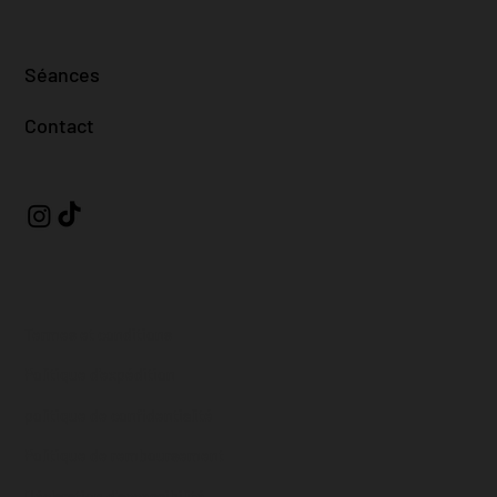
Séances
Contact
Termes et conditions
Politique d'expédition
politique de confidentialité
Politique de remboursement
Déclaration d'accessibilité