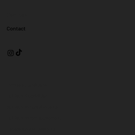
Séances
Contact
Termes et conditions
Politique d'expédition
politique de confidentialité
Politique de remboursement
Déclaration d'accessibilité