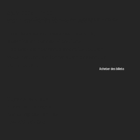
8 juin 2025 - 10h00
PLAGE DE SAN JUAN - Avenue Naples
VISITE SILENCIEUSE EN FITWALK
Promenades actives avec musique,
exercice et bonnes vibrations.
Explorez de nouveaux endroits tout en
vous mettant en forme et en passant un
bon moment.
Acheter des billets
Soyez silencieux
Alicante, Espagne
bonjour@besilent.es
+34 722 757 943