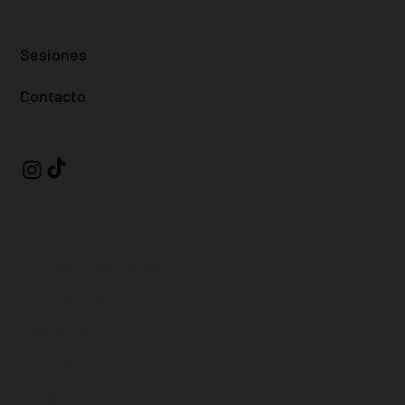
Sesiones
Contacto
Términos y Condiciones
Shipping Policy
Privacy Policy
Refund Policy
Accessibility Statement