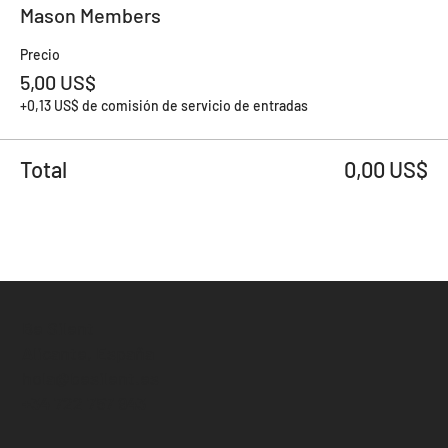
Mason Members
Precio
5,00 US$
+0,13 US$ de comisión de servicio de entradas
Total
0,00 US$
Be Silent
Alicante, España
hola@besilent.es
+34 722 757 943